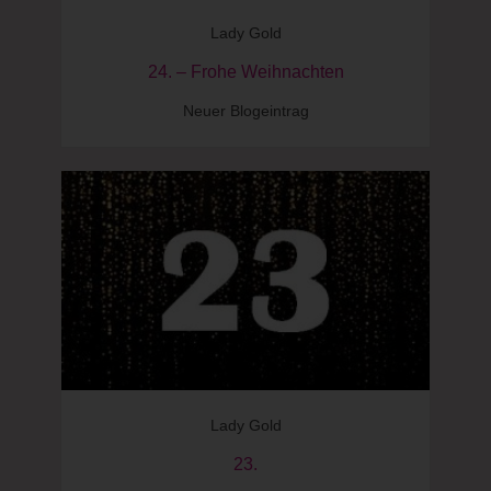
Lady Gold
24. – Frohe Weihnachten
Neuer Blogeintrag
Lady Gold
23.