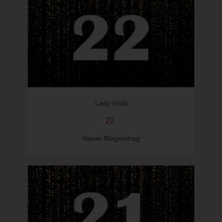
Lady Gold
22.
Neuer Blogeintrag